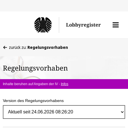
Direk
zum
Men
Lobbyregister
Inhal
öffne
Sie
zurück zu:
Regelungsvorhaben
befinden
sich
Regelungsvorhaben
hier:
Inhalte beruhen auf Angaben der IV -
Infos
Version des Regelungsvorhabens