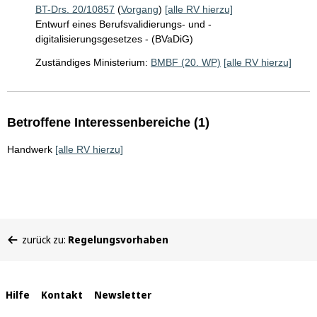
BT-Drs. 20/10857
(
Vorgang
)
[alle RV hierzu]
Entwurf eines Berufsvalidierungs- und -
digitalisierungsgesetzes - (BVaDiG)
Zuständiges Ministerium:
BMBF (20. WP)
[alle RV hierzu]
Betroffene Interessenbereiche (1)
Handwerk
[alle RV hierzu]
Sie
zurück zu:
Regelungsvorhaben
befinden
sich
hier:
Interne
Hilfe
Kontakt
Newsletter