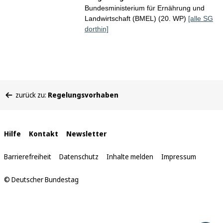
Bundesministerium für Ernährung und
Landwirtschaft (BMEL) (20. WP)
[alle SG
dorthin]
Sie
zurück zu:
Regelungsvorhaben
befinden
sich
hier:
Interne
Hilfe
Kontakt
Newsletter
Links
Barrierefreiheit
Datenschutz
Inhalte melden
Impressum
© Deutscher Bundestag