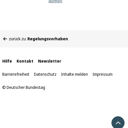
dorthin]
Sie
zurück zu:
Regelungsvorhaben
befinden
sich
hier:
Interne
Hilfe
Kontakt
Newsletter
Links
Barrierefreiheit
Datenschutz
Inhalte melden
Impressum
© Deutscher Bundestag
Nach