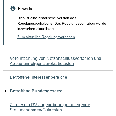
Hinweis
Dies ist eine historische Version des
Regelungsvorhabens. Das Regelungsvorhaben wurde
inzwischen aktualisiert.
Zum aktuellen Regelungsvorhaben
Navigation
Vereinfachung von Netzanschlussverfahren und
Abbau unnötiger Bürokratielasten
für
den
Betroffene Interessenbereiche
Seiteninhalt
Betroffene Bundesgesetze
Zu diesem RV abgegebene grundlegende
Stellungnahmen/Gutachten