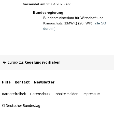
Versendet am 23.04.2025 an:
Bundesregierung
Bundesministerium für Wirtschaft und
Klimaschutz (BMWK) (20. WP)
[alle SG
dorthin]
Sie
zurück zu:
Regelungsvorhaben
befinden
sich
hier:
Interne
Hilfe
Kontakt
Newsletter
Links
Barrierefreiheit
Datenschutz
Inhalte melden
Impressum
© Deutscher Bundestag