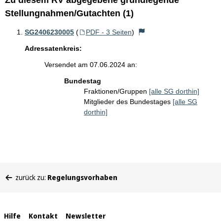
Zu diesem RV abgegebene grundlegende
Stellungnahmen/Gutachten (1)
SG2406230005
(
PDF - 3 Seiten
)
Adressatenkreis:
Versendet am 07.06.2024 an:
Bundestag
Fraktionen/Gruppen
[alle SG dorthin]
Mitglieder des Bundestages
[alle SG
dorthin]
Sie
zurück zu:
Regelungsvorhaben
befinden
sich
hier:
Interne
Hilfe
Kontakt
Newsletter