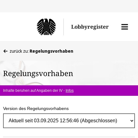
Direk
zum
Men
Lobbyregister
Inhal
öffne
Sie
zurück zu:
Regelungsvorhaben
befinden
sich
Regelungsvorhaben
hier:
Inhalte beruhen auf Angaben der IV -
Infos
Version des Regelungsvorhabens