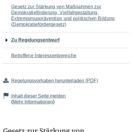
Navigation
Gesetz zur Stärkung von Maßnahmen zur
Demokratieförderung, Vielfaltgestaltung,
für
Extremismusprävention und politischen Bildung
(Demokratiefördergesetz)
den
Seiteninhalt
Zu Regelungsentwurf
Betroffene Interessenbereiche
Regelungsvorhaben herunterladen (PDF)
Inhalt dieser Seite melden
(
Mehr Informationen
)
Gesetz zur Stärkung von