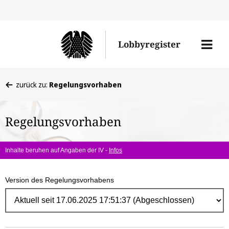
Direk
zum
Men
Lobbyregister
Inhal
öffne
Sie
zurück zu:
Regelungsvorhaben
befinden
sich
Regelungsvorhaben
hier:
Inhalte beruhen auf Angaben der IV -
Infos
Version des Regelungsvorhabens