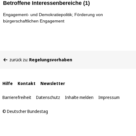
Betroffene Interessenbereiche (1)
Engagement- und Demokratiepolitik; Förderung von
bürgerschaftlichen Engagement
Sie
zurück zu:
Regelungsvorhaben
befinden
sich
hier:
Interne
Hilfe
Kontakt
Newsletter
Links
Barrierefreiheit
Datenschutz
Inhalte melden
Impressum
© Deutscher Bundestag