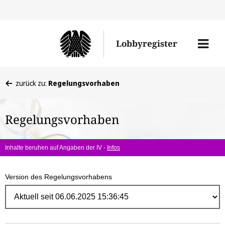
Direk
zum
Men
Lobbyregister
Inhal
öffne
Sie
zurück zu:
Regelungsvorhaben
befinden
sich
Regelungsvorhaben
hier:
Inhalte beruhen auf Angaben der IV -
Infos
Version des Regelungsvorhabens