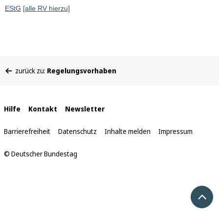
EStG
[alle RV hierzu]
Sie
zurück zu:
Regelungsvorhaben
befinden
sich
hier:
Interne
Hilfe
Kontakt
Newsletter
Links
Barrierefreiheit
Datenschutz
Inhalte melden
Impressum
© Deutscher Bundestag
Nach