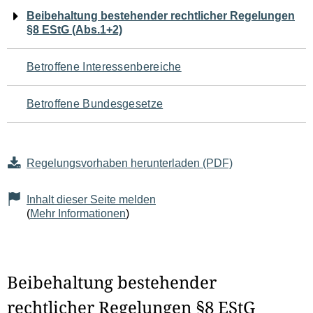
Navigation
Beibehaltung bestehender rechtlicher Regelungen
§8 EStG (Abs.1+2)
für
den
Betroffene Interessenbereiche
Seiteninhalt
Betroffene Bundesgesetze
Regelungsvorhaben herunterladen (PDF)
Inhalt dieser Seite melden
(
Mehr Informationen
)
Beibehaltung bestehender
rechtlicher Regelungen §8 EStG