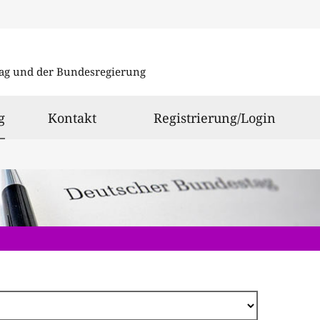
Direkt
zum
ag und der Bundesregierung
Inhalt
ausgewählt
g
Kontakt
Registrierung/Login