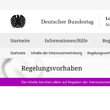
L
fü
Hauptnavigation
Startseite
Informationen/Hilfe
Reg
Sie
Startseite
Inhalte der Interessenvertretung
Regelungsvor
befinden
Regelungsvorhaben
sich
hier:
Die Inhalte beruhen allein auf Angaben der Interessenver