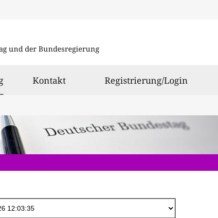
Direkt
zum
ag und der Bundesregierung
Inhalt
ausgewählt
g
Kontakt
Registrierung/Login