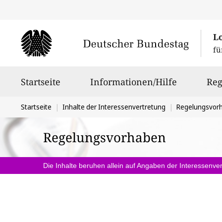
L
fü
Hauptnavigation
Startseite
Informationen/Hilfe
Reg
Sie
Startseite
Inhalte der Interessenvertretung
Regelungsvor
befinden
Regelungsvorhaben
sich
hier:
Die Inhalte beruhen allein auf Angaben der Interessenver