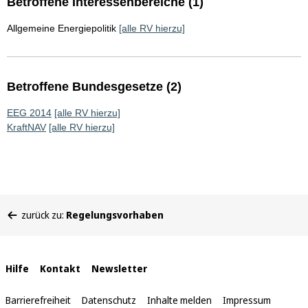
Betroffene Interessenbereiche (1)
Allgemeine Energiepolitik
[alle RV hierzu]
Betroffene Bundesgesetze (2)
EEG 2014
[alle RV hierzu]
KraftNAV
[alle RV hierzu]
Sie
zurück zu:
Regelungsvorhaben
befinden
sich
hier:
Interne
Hilfe
Kontakt
Newsletter
Links
Barrierefreiheit
Datenschutz
Inhalte melden
Impressum