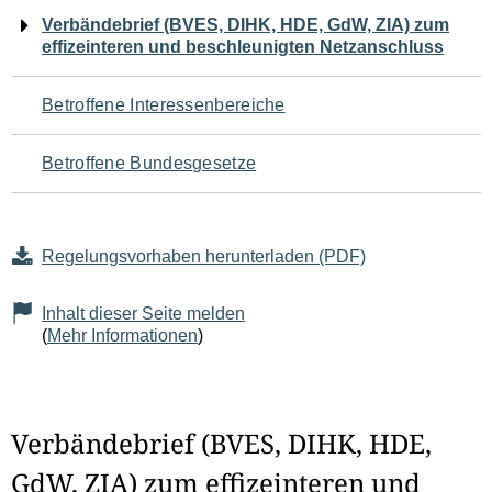
Navigation
Verbändebrief (BVES, DIHK, HDE, GdW, ZIA) zum
effizeinteren und beschleunigten Netzanschluss
für
den
Betroffene Interessenbereiche
Seiteninhalt
Betroffene Bundesgesetze
Regelungsvorhaben herunterladen (PDF)
Inhalt dieser Seite melden
(
Mehr Informationen
)
Verbändebrief (BVES, DIHK, HDE,
GdW, ZIA) zum effizeinteren und