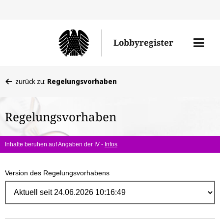
Direk
zum
Men
Lobbyregister
Inhal
öffne
Sie
zurück zu:
Regelungsvorhaben
befinden
sich
Regelungsvorhaben
hier:
Inhalte beruhen auf Angaben der IV -
Infos
Version des Regelungsvorhabens