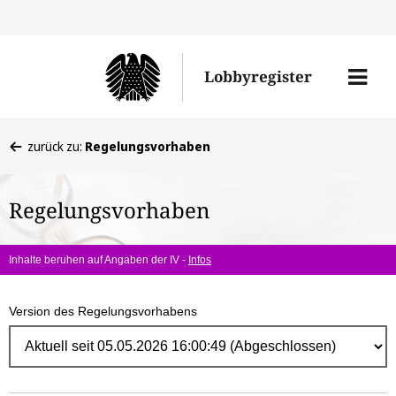
Direk
zum
Men
Lobbyregister
Inhal
öffne
Sie
zurück zu:
Regelungsvorhaben
befinden
sich
Regelungsvorhaben
hier:
Inhalte beruhen auf Angaben der IV -
Infos
Version des Regelungsvorhabens