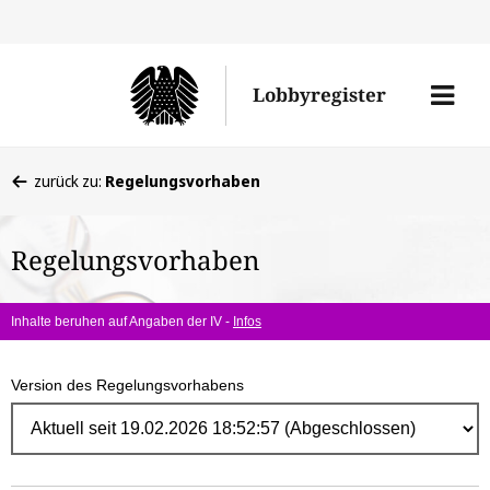
Direk
zum
Men
Lobbyregister
Inhal
öffne
Sie
zurück zu:
Regelungsvorhaben
befinden
sich
Regelungsvorhaben
hier:
Inhalte beruhen auf Angaben der IV -
Infos
Version des Regelungsvorhabens