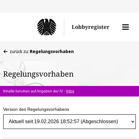
Direk
zum
Men
Lobbyregister
Inhal
öffne
Sie
zurück zu:
Regelungsvorhaben
befinden
sich
Regelungsvorhaben
hier:
Inhalte beruhen auf Angaben der IV -
Infos
Version des Regelungsvorhabens