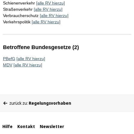
Schienenverkehr
[alle RV hierzu]
Straßenverkehr
[alle RV hierzu]
Verbraucherschutz
[alle RV hierzu]
Verkehrspolitik
[alle RV hierzu]
Betroffene Bundesgesetze (2)
PBefG
[alle RV hierzu]
MDV
[alle RV hierzu]
Sie
zurück zu:
Regelungsvorhaben
befinden
sich
hier:
Interne
Hilfe
Kontakt
Newsletter