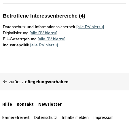
Betroffene Interessenbereiche (4)
Datenschutz und Informationssicherheit
[alle RV hierzu]
Digitalisierung
[alle RV hierzu]
EU-Gesetzgebung
[alle RV hierzu]
Industriepolitik
[alle RV hierzu]
Sie
zurück zu:
Regelungsvorhaben
befinden
sich
hier:
Interne
Hilfe
Kontakt
Newsletter
Links
Barrierefreiheit
Datenschutz
Inhalte melden
Impressum