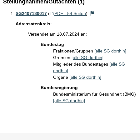
Stellungnahmen/Gutachten (1)
SG2407180017
(
PDF - 54 Seiten
)
Adressatenkreis:
Versendet am 18.07.2024 an:
Bundestag
Fraktionen/Gruppen
[alle SG dorthin]
Gremien
[alle SG dorthin]
Mitglieder des Bundestages
[alle SG
dorthin]
Organe
[alle SG dorthin]
Bundesregierung
Bundesministerium für Gesundheit (BMG)
[alle SG dorthin]
Sie