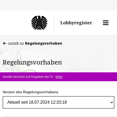
Direk
zum
Men
Lobbyregister
Inhal
öffne
Sie
zurück zu:
Regelungsvorhaben
befinden
sich
Regelungsvorhaben
hier:
Inhalte beruhen auf Angaben der IV -
Infos
Version des Regelungsvorhabens