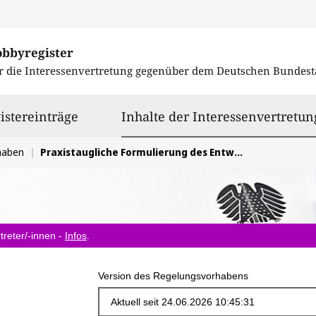
obbyregister
r die Interessenvertretung gegenüber dem
Deutschen Bundest
istereinträge
Inhalte der Interessenvertretun
haben
Praxistaugliche Formulierung des Entwurfs einer Einwilligungsverwaltungsverordnung nach § 26 TTDSG
treter/-innen -
Infos
.
Version des Regelungsvorhabens