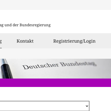
Direkt
zum
ag und der Bundesregierung
Inhalt
ausgewählt
g
Kontakt
Registrierung/Login