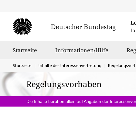
L
fü
Hauptnavigation
Startseite
Informationen/Hilfe
Reg
Sie
Startseite
Inhalte der Interessenvertretung
Regelungsvor
befinden
Regelungsvorhaben
sich
hier:
Die Inhalte beruhen allein auf Angaben der Interessenver