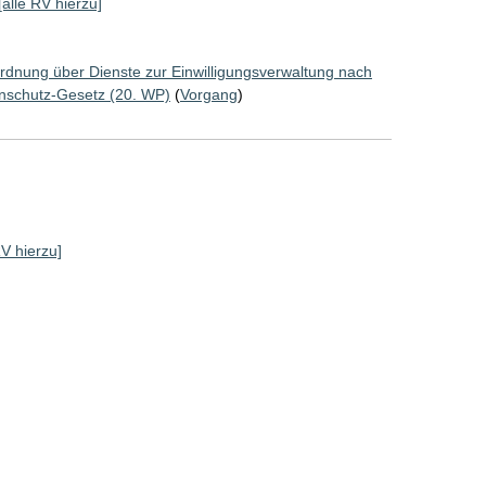
[alle RV hierzu]
rdnung über Dienste zur Einwilligungsverwaltung nach
nschutz-Gesetz (20. WP)
(
Vorgang
)
RV hierzu]