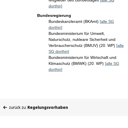
Mitglieder des Bundestages
[alle SG
dorthin]
Bundesregierung
Bundeskanzleramt (BKAmt)
[alle SG
dorthin]
Bundesministerium für Umwelt,
Naturschutz, nukleare Sicherheit und
Verbraucherschutz (BMUV) (20. WP)
[alle
SG dorthin]
Bundesministerium für Wirtschaft und
Klimaschutz (BMWK) (20. WP)
[alle SG
dorthin]
Sie
zurück zu:
Regelungsvorhaben
befinden
sich
hier: