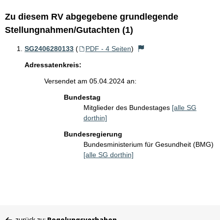
Zu diesem RV abgegebene grundlegende
Stellungnahmen/Gutachten (1)
SG2406280133
(
PDF - 4 Seiten
)
Adressatenkreis:
Versendet am 05.04.2024 an:
Bundestag
Mitglieder des Bundestages
[alle SG
dorthin]
Bundesregierung
Bundesministerium für Gesundheit (BMG)
[alle SG dorthin]
Sie
zurück zu:
Regelungsvorhaben