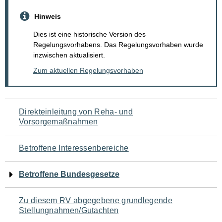
Hinweis
Dies ist eine historische Version des
Regelungsvorhabens. Das Regelungsvorhaben wurde
inzwischen aktualisiert.
Zum aktuellen Regelungsvorhaben
Navigation
Direkteinleitung von Reha- und
Vorsorgemaßnahmen
für
den
Betroffene Interessenbereiche
Seiteninhalt
Betroffene Bundesgesetze
Zu diesem RV abgegebene grundlegende
Stellungnahmen/Gutachten