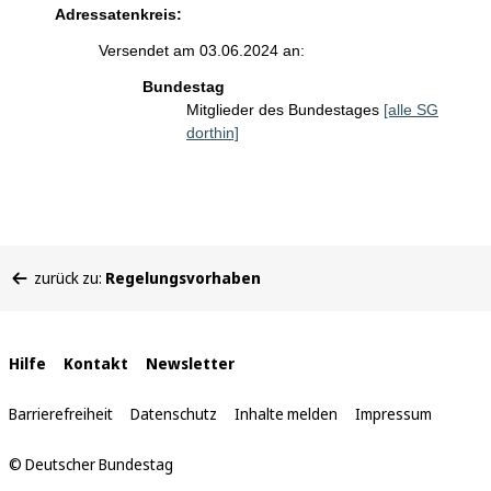
Adressatenkreis:
Versendet am 03.06.2024 an:
Bundestag
Mitglieder des Bundestages
[alle SG
dorthin]
Sie
zurück zu:
Regelungsvorhaben
befinden
sich
hier:
Interne
Hilfe
Kontakt
Newsletter
Links
Barrierefreiheit
Datenschutz
Inhalte melden
Impressum
© Deutscher Bundestag