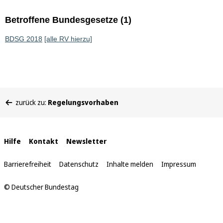
Betroffene Bundesgesetze (1)
BDSG 2018
[alle RV hierzu]
Sie
zurück zu:
Regelungsvorhaben
befinden
sich
hier:
Interne
Hilfe
Kontakt
Newsletter
Links
Barrierefreiheit
Datenschutz
Inhalte melden
Impressum
© Deutscher Bundestag