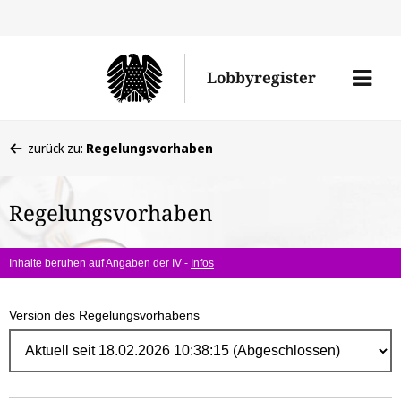
Direk
zum
Men
Lobbyregister
Inhal
öffne
Sie
zurück zu:
Regelungsvorhaben
befinden
sich
Regelungsvorhaben
hier:
Inhalte beruhen auf Angaben der IV -
Infos
Version des Regelungsvorhabens