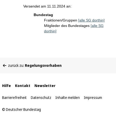
Versendet am 11.11.2024 an:
Bundestag
Fraktionen/Gruppen
[alle SG dorthin]
Mitglieder des Bundestages
[alle SG
dorthin]
Sie
zurück zu:
Regelungsvorhaben
befinden
sich
hier:
Interne
Hilfe
Kontakt
Newsletter
Links
Barrierefreiheit
Datenschutz
Inhalte melden
Impressum
© Deutscher Bundestag