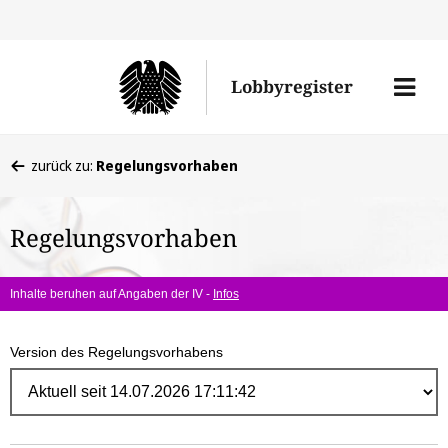
Direk
zum
Men
Lobbyregister
Inhal
öffne
Sie
zurück zu:
Regelungsvorhaben
befinden
sich
Regelungsvorhaben
hier:
Inhalte beruhen auf Angaben der IV -
Infos
Version des Regelungsvorhabens