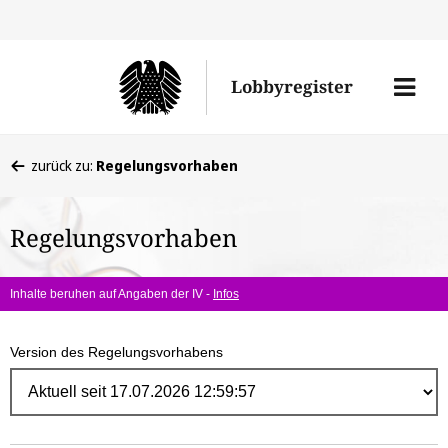
Direk
zum
Men
Lobbyregister
Inhal
öffne
Sie
zurück zu:
Regelungsvorhaben
befinden
sich
Regelungsvorhaben
hier:
Inhalte beruhen auf Angaben der IV -
Infos
Version des Regelungsvorhabens