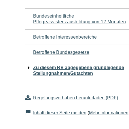
Navigation
Bundeseinheitliche
Pflegeassistenzausbildung von 12 Monaten
für
Betroffene Interessenbereiche
den
Betroffene Bundesgesetze
Seiteninhalt
Zu diesem RV abgegebene grundlegende
Stellungnahmen/Gutachten
Regelungsvorhaben herunterladen (PDF)
Inhalt dieser Seite melden
(
Mehr Informationen