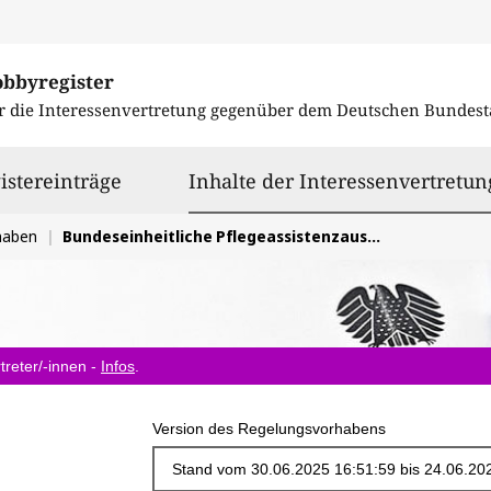
obbyregister
r die Interessenvertretung gegenüber dem
Deutschen Bundest
istereinträge
Inhalte der Interessenvertretun
haben
Bundeseinheitliche Pflegeassistenzausbildung von 12 Monaten
treter/-innen -
Infos
.
Version des Regelungsvorhabens