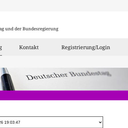
Direkt
zum
ag und der Bundesregierung
Inhalt
ausgewählt
g
Kontakt
Registrierung/Login