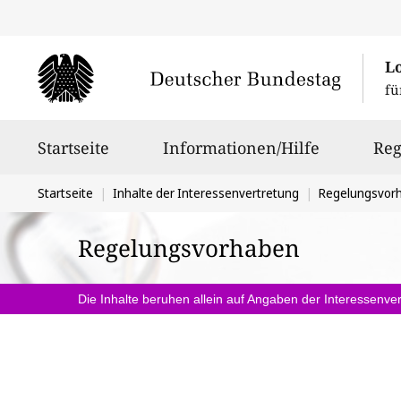
L
fü
Hauptnavigation
Startseite
Informationen/Hilfe
Reg
Sie
Startseite
Inhalte der Interessenvertretung
Regelungsvor
befinden
Regelungsvorhaben
sich
hier:
Die Inhalte beruhen allein auf Angaben der Interessenver