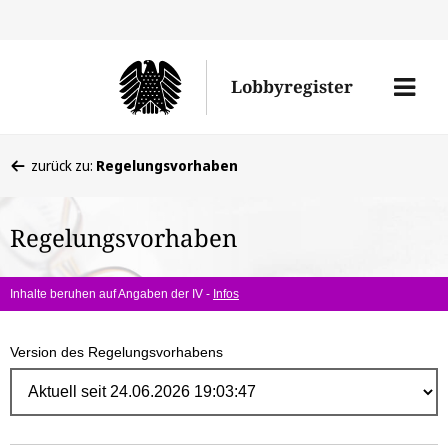
Direk
zum
Men
Lobbyregister
Inhal
öffne
Sie
zurück zu:
Regelungsvorhaben
befinden
sich
Regelungsvorhaben
hier:
Inhalte beruhen auf Angaben der IV -
Infos
Version des Regelungsvorhabens