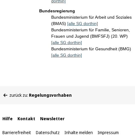
dorthin]
Bundesregierung
Bundesministerium für Arbeit und Soziales
(BMAS)
[alle SG dorthin]
Bundesministerium für Familie, Senioren,
Frauen und Jugend (BMFSFJ) (20. WP)
[alle SG dorthin]
Bundesministerium für Gesundheit (BMG)
[alle SG dorthin]
Sie
zurück zu:
Regelungsvorhaben
befinden
sich
hier:
Interne
Hilfe
Kontakt
Newsletter
Links
Barrierefreiheit
Datenschutz
Inhalte melden
Impressum