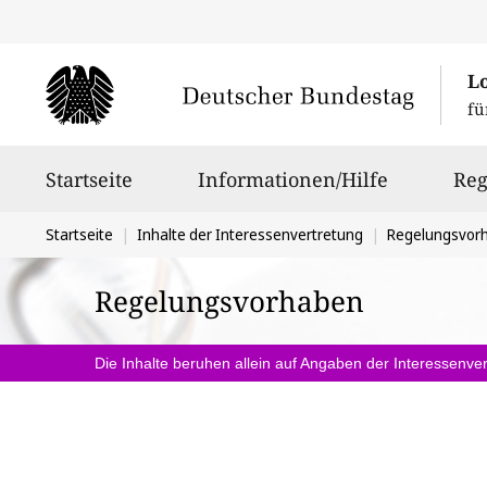
L
fü
Hauptnavigation
Startseite
Informationen/Hilfe
Reg
Sie
Startseite
Inhalte der Interessenvertretung
Regelungsvor
befinden
Regelungsvorhaben
sich
hier:
Die Inhalte beruhen allein auf Angaben der Interessenver