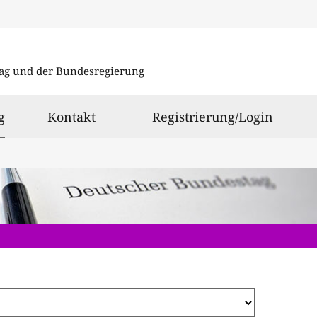
Direkt
zum
ag und der Bundesregierung
Inhalt
ausgewählt
g
Kontakt
Registrierung/Login