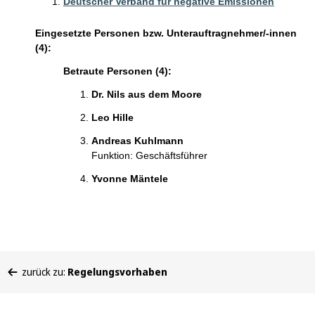
Deutscher Verband für negative Emissionen
Eingesetzte Personen bzw. Unterauftragnehmer/-innen
(4):
Betraute Personen (4):
Dr. Nils aus dem Moore
Leo Hille
Andreas Kuhlmann
Funktion: Geschäftsführer
Yvonne Mäntele
Sie
zurück zu:
Regelungsvorhaben
befinden
sich
hier: