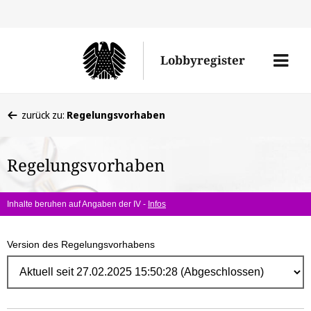
Direk
zum
Men
Lobbyregister
Inhal
öffne
Sie
zurück zu:
Regelungsvorhaben
befinden
sich
Regelungsvorhaben
hier:
Inhalte beruhen auf Angaben der IV -
Infos
Version des Regelungsvorhabens