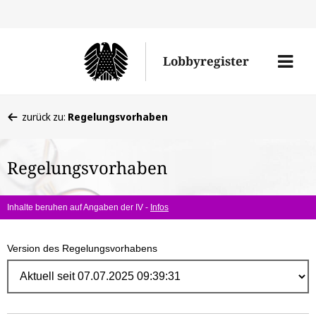
Direk
zum
Men
Lobbyregister
Inhal
öffne
Sie
zurück zu:
Regelungsvorhaben
befinden
sich
Regelungsvorhaben
hier:
Inhalte beruhen auf Angaben der IV -
Infos
Version des Regelungsvorhabens