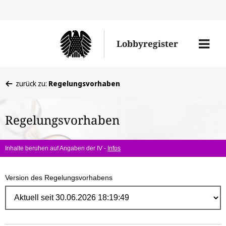
Direk
zum
Men
Lobbyregister
Inhal
öffne
Sie
zurück zu:
Regelungsvorhaben
befinden
sich
Regelungsvorhaben
hier:
Inhalte beruhen auf Angaben der IV -
Infos
Version des Regelungsvorhabens