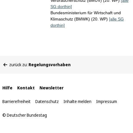
Verbraucherschutz (BMUV) (20. WP)
[alle
SG dorthin]
Bundesministerium für Wirtschaft und
Klimaschutz (BMWK) (20. WP)
[alle SG
dorthin]
Sie
zurück zu:
Regelungsvorhaben
befinden
sich
hier:
Interne
Hilfe
Kontakt
Newsletter
Links
Barrierefreiheit
Datenschutz
Inhalte melden
Impressum
© Deutscher Bundestag