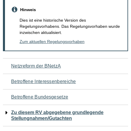
Hinweis
Dies ist eine historische Version des
Regelungsvorhabens. Das Regelungsvorhaben wurde
inzwischen aktualisiert.
Zum aktuellen Regelungsvorhaben
Navigation
Netzreform der BNetzA
für
Betroffene Interessenbereiche
den
Betroffene Bundesgesetze
Seiteninhalt
Zu diesem RV abgegebene grundlegende
Stellungnahmen/Gutachten