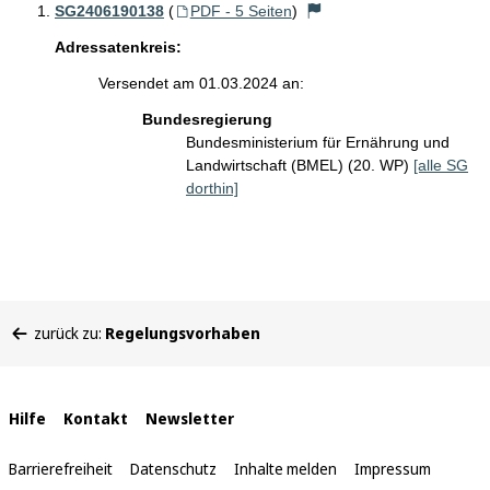
SG2406190138
(
PDF - 5 Seiten
)
Adressatenkreis:
Versendet am 01.03.2024 an:
Bundesregierung
Bundesministerium für Ernährung und
Landwirtschaft (BMEL) (20. WP)
[alle SG
dorthin]
Sie
zurück zu:
Regelungsvorhaben
befinden
sich
hier:
Interne
Hilfe
Kontakt
Newsletter
Links
Barrierefreiheit
Datenschutz
Inhalte melden
Impressum