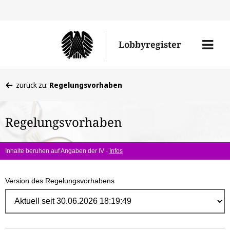
Direk
zum
Men
Lobbyregister
Inhal
öffne
Sie
zurück zu:
Regelungsvorhaben
befinden
sich
Regelungsvorhaben
hier:
Inhalte beruhen auf Angaben der IV -
Infos
Version des Regelungsvorhabens