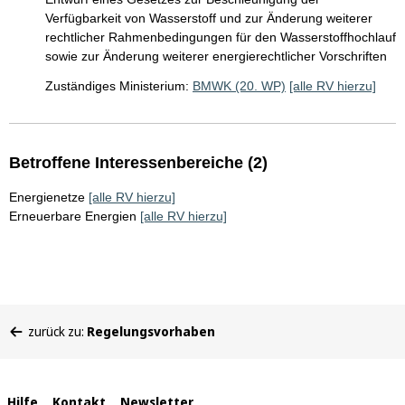
Verfügbarkeit von Wasserstoff und zur Änderung weiterer
rechtlicher Rahmenbedingungen für den Wasserstoffhochlauf
sowie zur Änderung weiterer energierechtlicher Vorschriften
Zuständiges Ministerium:
BMWK (20. WP)
[alle RV hierzu]
Betroffene Interessenbereiche (2)
Energienetze
[alle RV hierzu]
Erneuerbare Energien
[alle RV hierzu]
Sie
zurück zu:
Regelungsvorhaben
befinden
sich
hier:
Hilfe
Kontakt
Newsletter