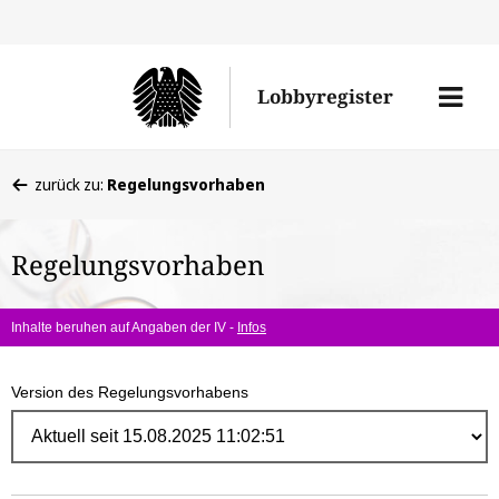
Direk
zum
Men
Lobbyregister
Inhal
öffne
Sie
zurück zu:
Regelungsvorhaben
befinden
sich
Regelungsvorhaben
hier:
Inhalte beruhen auf Angaben der IV -
Infos
Version des Regelungsvorhabens