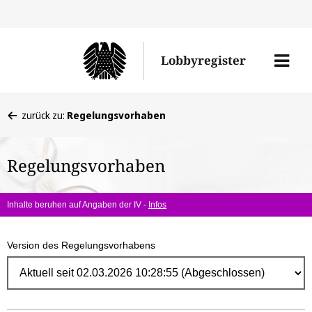
Direk
zum
Men
Lobbyregister
Inhal
öffne
Sie
zurück zu:
Regelungsvorhaben
befinden
sich
Regelungsvorhaben
hier:
Inhalte beruhen auf Angaben der IV -
Infos
Version des Regelungsvorhabens