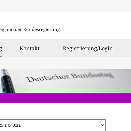
Direkt
zum
ag und der Bundesregierung
Inhalt
ausgewählt
g
Kontakt
Registrierung/Login