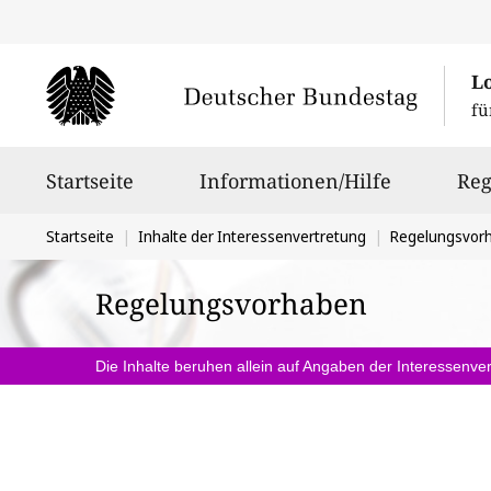
L
fü
Hauptnavigation
Startseite
Informationen/Hilfe
Reg
Sie
Startseite
Inhalte der Interessenvertretung
Regelungsvor
befinden
Regelungsvorhaben
sich
hier:
Die Inhalte beruhen allein auf Angaben der Interessenver