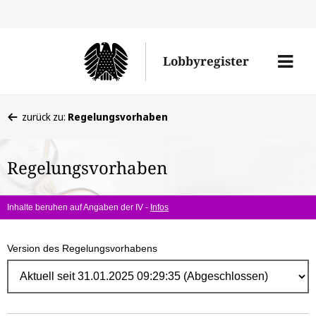
Direk
zum
Men
Lobbyregister
Inhal
öffne
Sie
zurück zu:
Regelungsvorhaben
befinden
sich
Regelungsvorhaben
hier:
Inhalte beruhen auf Angaben der IV -
Infos
Version des Regelungsvorhabens