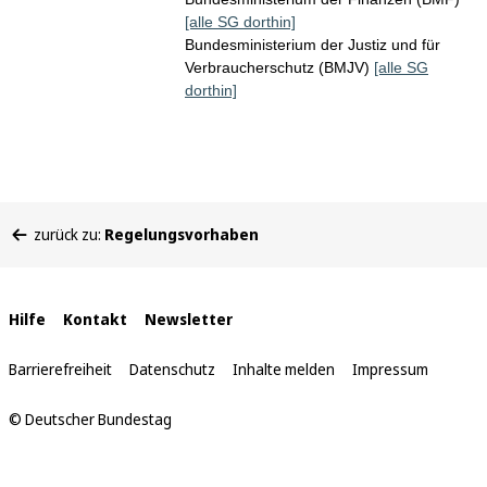
[alle SG dorthin]
Bundesministerium der Justiz und für
Verbraucherschutz (BMJV)
[alle SG
dorthin]
Sie
zurück zu:
Regelungsvorhaben
befinden
sich
hier:
Interne
Hilfe
Kontakt
Newsletter
Links
Barrierefreiheit
Datenschutz
Inhalte melden
Impressum
© Deutscher Bundestag