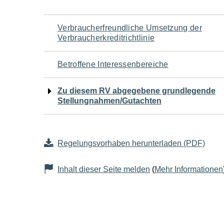
Navigation
Verbraucherfreundliche Umsetzung der
Verbraucherkreditrichtlinie
für
Betroffene Interessenbereiche
den
Zu diesem RV abgegebene grundlegende
Seiteninhalt
Stellungnahmen/Gutachten
Regelungsvorhaben herunterladen (PDF)
Inhalt dieser Seite melden
(
Mehr Informationen