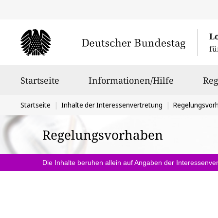
L
fü
Hauptnavigation
Startseite
Informationen/Hilfe
Reg
Sie
Startseite
Inhalte der Interessenvertretung
Regelungsvor
befinden
Regelungsvorhaben
sich
hier:
Die Inhalte beruhen allein auf Angaben der Interessenver