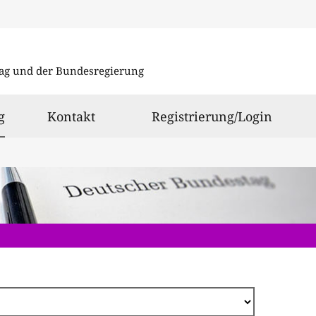
Direkt
zum
ag und der Bundesregierung
Inhalt
ausgewählt
g
Kontakt
Registrierung/Login