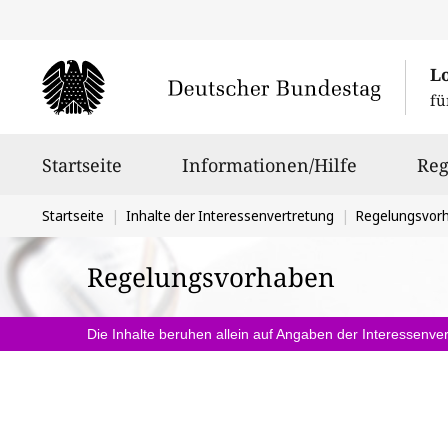
L
fü
Hauptnavigation
Startseite
Informationen/Hilfe
Reg
Sie
Startseite
Inhalte der Interessenvertretung
Regelungsvor
befinden
Regelungsvorhaben
sich
hier:
Die Inhalte beruhen allein auf Angaben der Interessenver