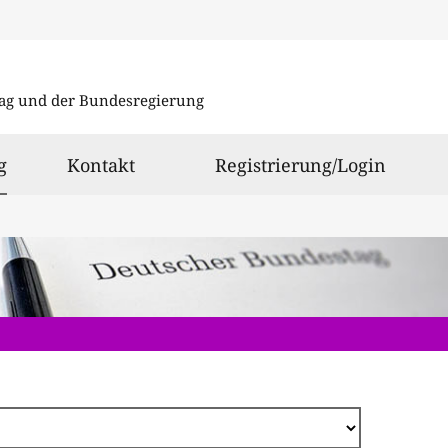
Direkt
zum
ag und der Bundesregierung
Inhalt
ausgewählt
g
Kontakt
Registrierung/Login