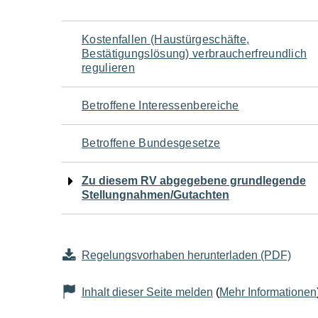
Navigation
Kostenfallen (Haustürgeschäfte,
Bestätigungslösung) verbraucherfreundlich
für
regulieren
den
Betroffene Interessenbereiche
Seiteninhalt
Betroffene Bundesgesetze
Zu diesem RV abgegebene grundlegende
Stellungnahmen/Gutachten
Regelungsvorhaben herunterladen (PDF)
Inhalt dieser Seite melden
(
Mehr Informationen