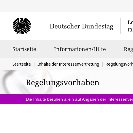
L
fü
Hauptnavigation
Startseite
Informationen/Hilfe
Reg
Sie
Startseite
Inhalte der Interessenvertretung
Regelungsvor
befinden
Regelungsvorhaben
sich
hier:
Die Inhalte beruhen allein auf Angaben der Interessenver