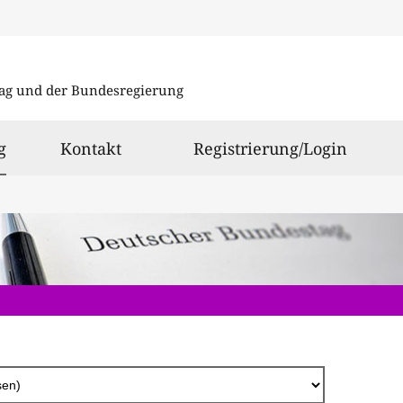
Direkt
zum
ag und der Bundesregierung
Inhalt
ausgewählt
g
Kontakt
Registrierung/Login