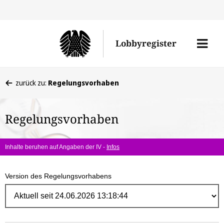
Direk
zum
Men
Lobbyregister
Inhal
öffne
Sie
zurück zu:
Regelungsvorhaben
befinden
sich
Regelungsvorhaben
hier:
Inhalte beruhen auf Angaben der IV -
Infos
Version des Regelungsvorhabens