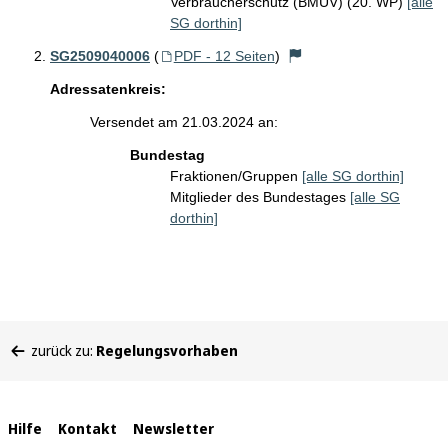
Verbraucherschutz (BMUV) (20. WP)
[alle
SG dorthin]
SG2509040006
(
PDF - 12 Seiten
)
Adressatenkreis:
Versendet am 21.03.2024 an:
Bundestag
Fraktionen/Gruppen
[alle SG dorthin]
Mitglieder des Bundestages
[alle SG
dorthin]
Sie
zurück zu:
Regelungsvorhaben
befinden
sich
hier:
Interne
Hilfe
Kontakt
Newsletter