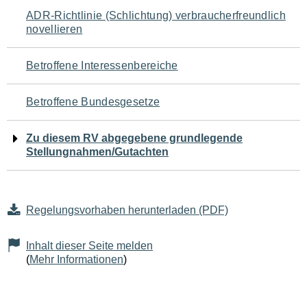
Navigation
ADR-Richtlinie (Schlichtung) verbraucherfreundlich
novellieren
für
den
Betroffene Interessenbereiche
Seiteninhalt
Betroffene Bundesgesetze
Zu diesem RV abgegebene grundlegende
Stellungnahmen/Gutachten
Regelungsvorhaben herunterladen (PDF)
Inhalt dieser Seite melden
(
Mehr Informationen
)