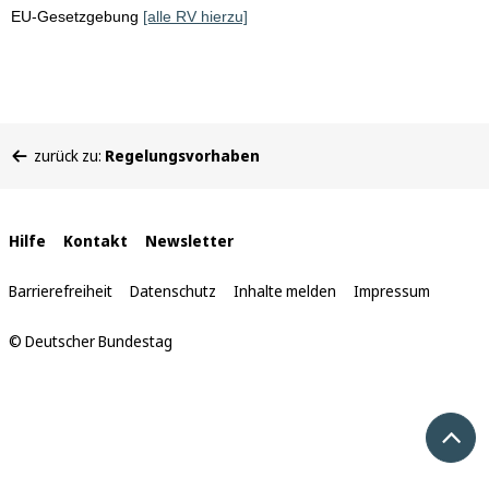
EU-Gesetzgebung
[alle RV hierzu]
Sie
zurück zu:
Regelungsvorhaben
befinden
sich
hier:
Interne
Hilfe
Kontakt
Newsletter
Links
Barrierefreiheit
Datenschutz
Inhalte melden
Impressum
© Deutscher Bundestag
Nach