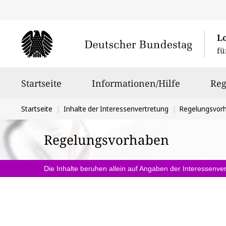
L
fü
Hauptnavigation
Startseite
Informationen/Hilfe
Reg
Sie
Startseite
Inhalte der Interessenvertretung
Regelungsvor
befinden
Regelungsvorhaben
sich
hier:
Die Inhalte beruhen allein auf Angaben der Interessenver