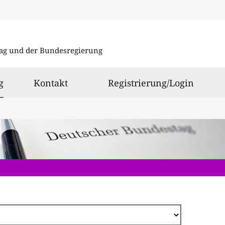
Direkt
zum
ag und der Bundesregierung
Inhalt
ausgewählt
g
Kontakt
Registrierung/Login