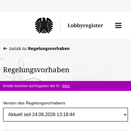
Direk
zum
Men
Lobbyregister
Inhal
öffne
Sie
zurück zu:
Regelungsvorhaben
befinden
sich
Regelungsvorhaben
hier:
Inhalte beruhen auf Angaben der IV -
Infos
Version des Regelungsvorhabens