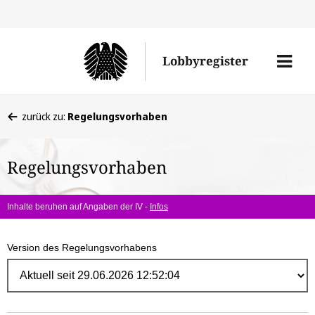
Direk
zum
Men
Lobbyregister
Inhal
öffne
Sie
zurück zu:
Regelungsvorhaben
befinden
sich
Regelungsvorhaben
hier:
Inhalte beruhen auf Angaben der IV -
Infos
Version des Regelungsvorhabens