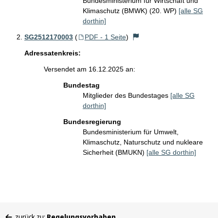
Bundesministerium für Wirtschaft und
Klimaschutz (BMWK) (20. WP)
[alle SG
dorthin]
SG2512170003
(
PDF - 1 Seite
)
Adressatenkreis:
Versendet am 16.12.2025 an:
Bundestag
Mitglieder des Bundestages
[alle SG
dorthin]
Bundesregierung
Bundesministerium für Umwelt,
Klimaschutz, Naturschutz und nukleare
Sicherheit (BMUKN)
[alle SG dorthin]
Sie
zurück zu:
Regelungsvorhaben