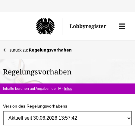
Direk
zum
Men
Lobbyregister
Inhal
öffne
Sie
zurück zu:
Regelungsvorhaben
befinden
sich
Regelungsvorhaben
hier:
Inhalte beruhen auf Angaben der IV -
Infos
Version des Regelungsvorhabens