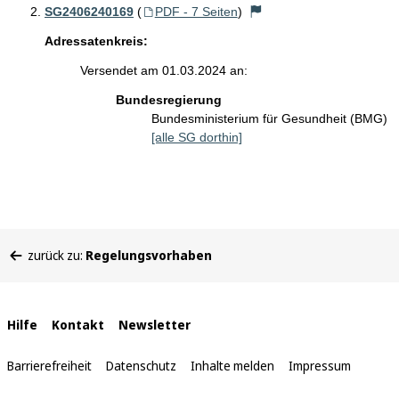
SG2406240169
(
PDF - 7 Seiten
)
Adressatenkreis:
Versendet am 01.03.2024 an:
Bundesregierung
Bundesministerium für Gesundheit (BMG)
[alle SG dorthin]
Sie
zurück zu:
Regelungsvorhaben
befinden
sich
hier:
Interne
Hilfe
Kontakt
Newsletter
Links
Barrierefreiheit
Datenschutz
Inhalte melden
Impressum