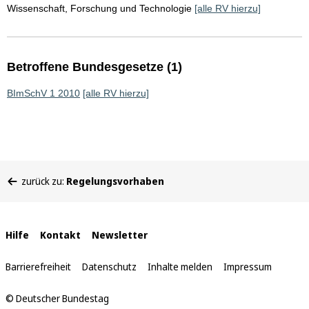
Wissenschaft, Forschung und Technologie
[alle RV hierzu]
Betroffene Bundesgesetze (1)
BImSchV 1 2010
[alle RV hierzu]
Sie
zurück zu:
Regelungsvorhaben
befinden
sich
hier:
Interne
Hilfe
Kontakt
Newsletter
Links
Barrierefreiheit
Datenschutz
Inhalte melden
Impressum
© Deutscher Bundestag