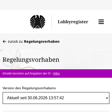
Direk
zum
Men
Lobbyregister
Inhal
öffne
Sie
zurück zu:
Regelungsvorhaben
befinden
sich
Regelungsvorhaben
hier:
Inhalte beruhen auf Angaben der IV -
Infos
Version des Regelungsvorhabens