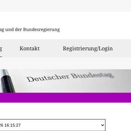
Direkt
zum
ag und der Bundesregierung
Inhalt
ausgewählt
g
Kontakt
Registrierung/Login