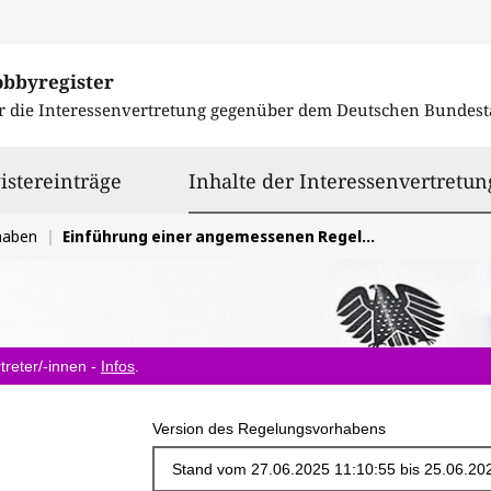
obbyregister
r die Interessenvertretung gegenüber dem
Deutschen Bundest
istereinträge
Inhalte der Interessenvertretun
haben
Einführung einer angemessenen Regelung zum Ende der Abfalleigenschaft im Bereich der mineralischen Ersatzbaustoffe
treter/-innen -
Infos
.
Version des Regelungsvorhabens