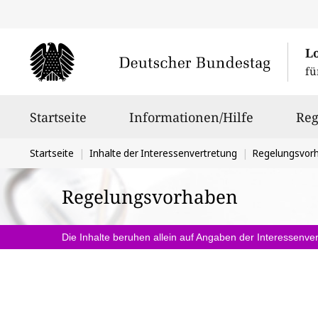
L
fü
Hauptnavigation
Startseite
Informationen/Hilfe
Reg
Sie
Startseite
Inhalte der Interessenvertretung
Regelungsvor
befinden
Regelungsvorhaben
sich
hier:
Die Inhalte beruhen allein auf Angaben der Interessenver