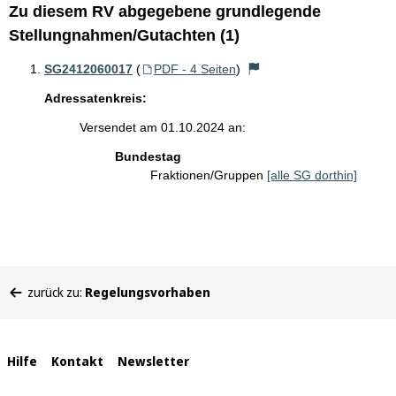
Zu diesem RV abgegebene grundlegende
Stellungnahmen/Gutachten (1)
SG2412060017
(
PDF - 4 Seiten
)
Adressatenkreis:
Versendet am 01.10.2024 an:
Bundestag
Fraktionen/Gruppen
[alle SG dorthin]
Sie
zurück zu:
Regelungsvorhaben
befinden
sich
hier:
Interne
Hilfe
Kontakt
Newsletter
Links