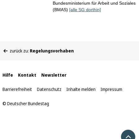
Bundesministerium für Arbeit und Soziales
(BMAS)
[alle SG dorthin]
Sie
zurück zu:
Regelungsvorhaben
befinden
sich
hier:
Interne
Hilfe
Kontakt
Newsletter
Links
Barrierefreiheit
Datenschutz
Inhalte melden
Impressum
© Deutscher Bundestag
Nach