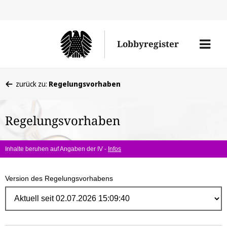
Direk
zum
Men
Lobbyregister
Inhal
öffne
Sie
zurück zu:
Regelungsvorhaben
befinden
sich
Regelungsvorhaben
hier:
Inhalte beruhen auf Angaben der IV -
Infos
Version des Regelungsvorhabens